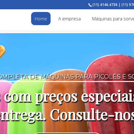
(11) 4146.4736 | (11) 9
Home
A empresa
Máquinas para sorve
OMPLETA DE MÁQUINAS PARA PICOLÉS E 
com preços especiai
entrega. Consulte-no