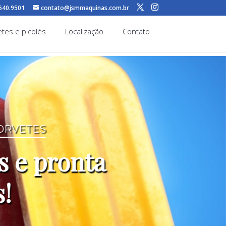
7640.9501
contato@jsmmaquinas.com.br
tes e picolés
Localização
Contato
SORVETES
s e pronta
s!